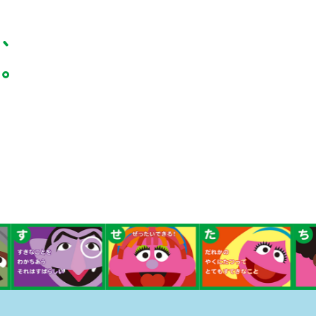
て、
い。