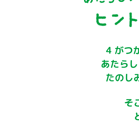
4 が
あたらし
たのし
そ